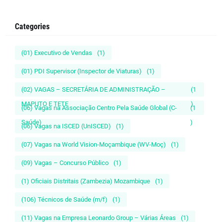
Categories
(01) Executivo de Vendas
(1)
(01) PDI Supervisor (Inspector de Viaturas)
(1)
(02) VAGAS – SECRETÁRIA DE ADMINISTRAÇÃO –
(1
MAPUTO E TETE
)
(06) Vagas na Associação Centro Pela Saúde Global (C-
(1
Saúde)
)
(06) Vagas na ISCED (UnISCED)
(1)
(07) Vagas na World Vision-Moçambique (WV-Moç)
(1)
(09) Vagas – Concurso Público
(1)
(1) Oficiais Distritais (Zambezia) Mozambique
(1)
(106) Técnicos de Saúde (m/f)
(1)
(11) Vagas na Empresa Leonardo Group – Várias Áreas
(1)