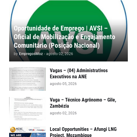
Oportunidade de Emprego | AVSI –
Oficial de Mobilização e Engajamento
Comunitário (Posição Nacional)
by
EmpregosMoz
-
agosto 02, 2026
Vagas – (04) Administrativos
Executivos na ANE
agosto 05, 2026
Vaga – Técnico Agrônomo – Gile,
Zambézia
agosto 02, 2026
Local Opportunities – Afungi LNG
Project, Mozambique