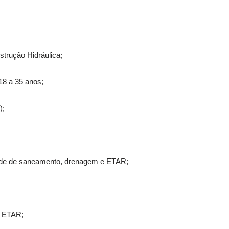
nstrução Hidráulica;
18 a 35 anos;
);
ede de saneamento, drenagem e ETAR;
e ETAR;