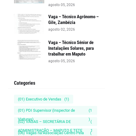
agosto 05, 2026
Vaga – Técnico Agrônomo –
Gile, Zambézia
agosto 02, 2026
Vaga – Técnico Sénior de
Instalações Solares, para
trabalhar em Maputo
agosto 05, 2026
Categories
(01) Executivo de Vendas
(1)
(01) PDI Supervisor (Inspector de
(1
Viaturas)
)
(02) VAGAS – SECRETÁRIA DE
(
ADMINISTRAÇÃO – MAPUTO E TETE
1
(06) Vagas na Associação Centro Pela
(