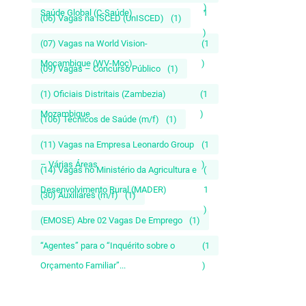
)
Saúde Global (C-Saúde)
1
(06) Vagas na ISCED (UnISCED)
(1)
)
(07) Vagas na World Vision-
(1
Moçambique (WV-Moç)
)
(09) Vagas – Concurso Público
(1)
(1) Oficiais Distritais (Zambezia)
(1
Mozambique
)
(106) Técnicos de Saúde (m/f)
(1)
(11) Vagas na Empresa Leonardo Group
(1
– Várias Áreas
)
(14) Vagas no Ministério da Agricultura e
(
Desenvolvimento Rural (MADER)
1
(30) Auxiliares (m/f)
(1)
)
(EMOSE) Abre 02 Vagas De Emprego
(1)
“Agentes” para o “Inquérito sobre o
(1
Orçamento Familiar”...
)