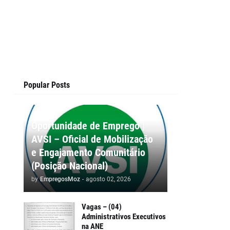
Popular Posts
Oportunidade de Emprego |
AVSI – Oficial de Mobilização
e Engajamento Comunitário
(Posição Nacional)
by
EmpregosMoz
-
agosto 02, 2026
Vagas – (04)
Administrativos Executivos
na ANE