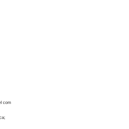
el com
ca;