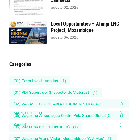
Zambézia
agosto 02, 2026
Local Opportunities – Afungi LNG
Project, Mozambique
agosto 06, 2026
Categories
(01) Executivo de Vendas
(1)
(01) PDI Supervisor (Inspector de Viaturas)
(1)
(02) VAGAS – SECRETÁRIA DE ADMINISTRAÇÃO –
(1
MAPUTO E TETE
)
(06) Vagas na Associação Centro Pela Saúde Global (C-
(1
Saúde)
)
(06) Vagas na ISCED (UnISCED)
(1)
(07) Vagas na World Vision-Moçambique (WV-Moç)
(1)