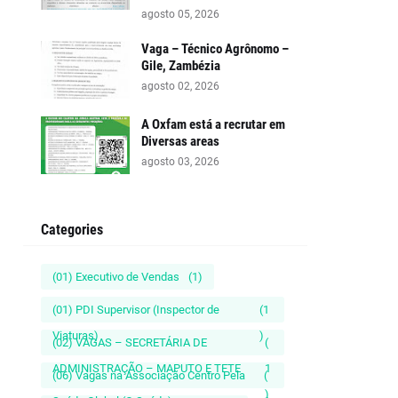
agosto 05, 2026
Vaga – Técnico Agrônomo –
Gile, Zambézia
agosto 02, 2026
A Oxfam está a recrutar em
Diversas areas
agosto 03, 2026
Categories
(01) Executivo de Vendas
(1)
(01) PDI Supervisor (Inspector de
(1
Viaturas)
)
(02) VAGAS – SECRETÁRIA DE
(
ADMINISTRAÇÃO – MAPUTO E TETE
1
(06) Vagas na Associação Centro Pela
(
)