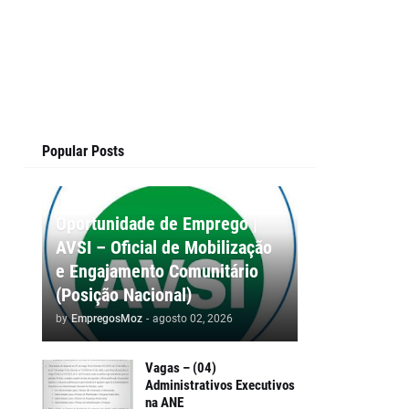
Popular Posts
Oportunidade de Emprego |
AVSI – Oficial de Mobilização
e Engajamento Comunitário
(Posição Nacional)
by
EmpregosMoz
-
agosto 02, 2026
Vagas – (04)
Administrativos Executivos
na ANE