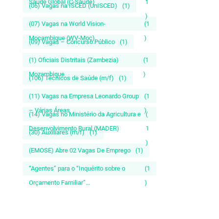
Saúde Global (C-Saúde)
1
(06) Vagas na ISCED (UnISCED)
(1)
)
(07) Vagas na World Vision-
(1
Moçambique (WV-Moç)
)
(09) Vagas – Concurso Público
(1)
(1) Oficiais Distritais (Zambezia)
(1
Mozambique
)
(106) Técnicos de Saúde (m/f)
(1)
(11) Vagas na Empresa Leonardo Group
(1
– Várias Áreas
)
(14) Vagas no Ministério da Agricultura e
(
Desenvolvimento Rural (MADER)
1
(30) Auxiliares (m/f)
(1)
)
(EMOSE) Abre 02 Vagas De Emprego
(1)
“Agentes” para o “Inquérito sobre o
(1
Orçamento Familiar”...
)