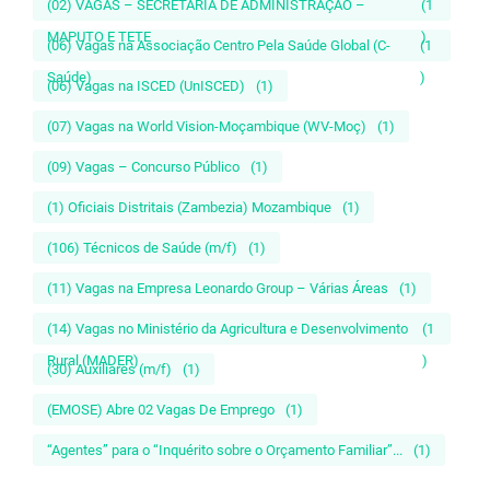
(02) VAGAS – SECRETÁRIA DE ADMINISTRAÇÃO –
(1
MAPUTO E TETE
)
(06) Vagas na Associação Centro Pela Saúde Global (C-
(1
Saúde)
)
(06) Vagas na ISCED (UnISCED)
(1)
(07) Vagas na World Vision-Moçambique (WV-Moç)
(1)
(09) Vagas – Concurso Público
(1)
(1) Oficiais Distritais (Zambezia) Mozambique
(1)
(106) Técnicos de Saúde (m/f)
(1)
(11) Vagas na Empresa Leonardo Group – Várias Áreas
(1)
(14) Vagas no Ministério da Agricultura e Desenvolvimento
(1
Rural (MADER)
)
(30) Auxiliares (m/f)
(1)
(EMOSE) Abre 02 Vagas De Emprego
(1)
“Agentes” para o “Inquérito sobre o Orçamento Familiar”...
(1)