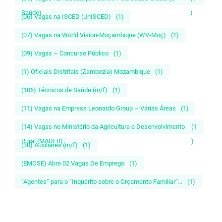
Saúde)
)
(06) Vagas na ISCED (UnISCED)
(1)
(07) Vagas na World Vision-Moçambique (WV-Moç)
(1)
(09) Vagas – Concurso Público
(1)
(1) Oficiais Distritais (Zambezia) Mozambique
(1)
(106) Técnicos de Saúde (m/f)
(1)
(11) Vagas na Empresa Leonardo Group – Várias Áreas
(1)
(14) Vagas no Ministério da Agricultura e Desenvolvimento
(1
Rural (MADER)
)
(30) Auxiliares (m/f)
(1)
(EMOSE) Abre 02 Vagas De Emprego
(1)
“Agentes” para o “Inquérito sobre o Orçamento Familiar”...
(1)