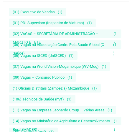
(01) Executivo de Vendas
(1)
(01) PDI Supervisor (Inspector de Viaturas)
(1)
(02) VAGAS – SECRETÁRIA DE ADMINISTRAÇÃO –
(1
MAPUTO E TETE
)
(06) Vagas na Associação Centro Pela Saúde Global (C-
(1
Saúde)
)
(06) Vagas na ISCED (UnISCED)
(1)
(07) Vagas na World Vision-Moçambique (WV-Moç)
(1)
(09) Vagas – Concurso Público
(1)
(1) Oficiais Distritais (Zambezia) Mozambique
(1)
(106) Técnicos de Saúde (m/f)
(1)
(11) Vagas na Empresa Leonardo Group – Várias Áreas
(1)
(14) Vagas no Ministério da Agricultura e Desenvolvimento
(1
Rural (MADER)
)
(30) Auxiliares (m/f)
(1)