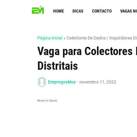
HOME
DICAS
CONTACTO
VAGAS N
Página inicial
Colectores De Dados / Inquiridores Dis
Vaga para Colectores 
Distritais
EmpregosMoz
-
novembro 11, 2022
Recent in Sports