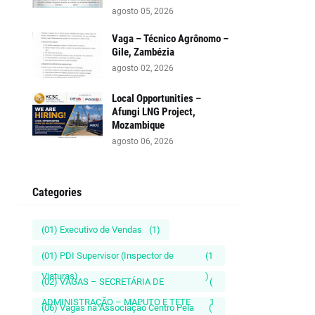
agosto 05, 2026
Vaga – Técnico Agrônomo –
Gile, Zambézia
agosto 02, 2026
Local Opportunities –
Afungi LNG Project,
Mozambique
agosto 06, 2026
Categories
(01) Executivo de Vendas
(1)
(01) PDI Supervisor (Inspector de
(1
Viaturas)
)
(02) VAGAS – SECRETÁRIA DE
(
ADMINISTRAÇÃO – MAPUTO E TETE
1
(06) Vagas na Associação Centro Pela
(