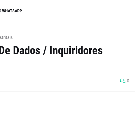
O WHATSAPP
tritais
De Dados / Inquiridores
0