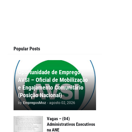
Popular Posts
Oportunidade de Emprego |
AVSI – Oficial de Mobilização
e Engajamento Comunitário
(Posição Nacional)
by
EmpregosMoz
-
agosto 02, 2026
Vagas – (04)
Administrativos Executivos
na ANE