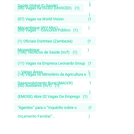
)
Saúde Global (C-Saúde)
1
(06) Vagas na ISCED (UnISCED)
(1)
)
(07) Vagas na World Vision-
(1
Moçambique (WV-Moç)
)
(09) Vagas – Concurso Público
(1)
(1) Oficiais Distritais (Zambezia)
(1
Mozambique
)
(106) Técnicos de Saúde (m/f)
(1)
(11) Vagas na Empresa Leonardo Group
(1
– Várias Áreas
)
(14) Vagas no Ministério da Agricultura e
(
Desenvolvimento Rural (MADER)
1
(30) Auxiliares (m/f)
(1)
)
(EMOSE) Abre 02 Vagas De Emprego
(1)
“Agentes” para o “Inquérito sobre o
(1
Orçamento Familiar”...
)