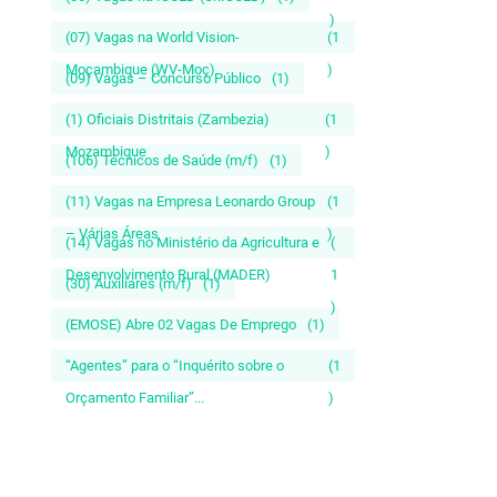
)
(07) Vagas na World Vision-
(1
Moçambique (WV-Moç)
)
(09) Vagas – Concurso Público
(1)
(1) Oficiais Distritais (Zambezia)
(1
Mozambique
)
(106) Técnicos de Saúde (m/f)
(1)
(11) Vagas na Empresa Leonardo Group
(1
– Várias Áreas
)
(14) Vagas no Ministério da Agricultura e
(
Desenvolvimento Rural (MADER)
1
(30) Auxiliares (m/f)
(1)
)
(EMOSE) Abre 02 Vagas De Emprego
(1)
“Agentes” para o “Inquérito sobre o
(1
Orçamento Familiar”...
)