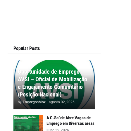
Popular Posts
Oportunidade de Emprego |
AVSI – Oficial de Mobilização
e Engajamento Comunitário
(Posição Nacional)
by
EmpregosMoz
-
agosto 02, 2026
A C-Saúde Abre Vagas de
Emprego em Diversas areas
julho 29, 2026