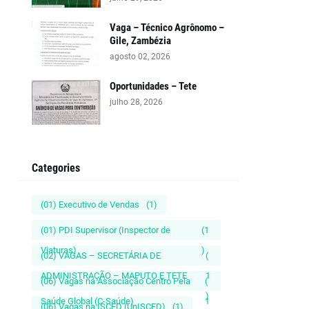
Vaga – Técnico Agrônomo –
Gile, Zambézia
agosto 02, 2026
Oportunidades – Tete
julho 28, 2026
Categories
(01) Executivo de Vendas
(1)
(01) PDI Supervisor (Inspector de
(1
Viaturas)
)
(02) VAGAS – SECRETÁRIA DE
(
ADMINISTRAÇÃO – MAPUTO E TETE
1
(06) Vagas na Associação Centro Pela
(
)
Saúde Global (C-Saúde)
1
(06) Vagas na ISCED (UnISCED)
(1)