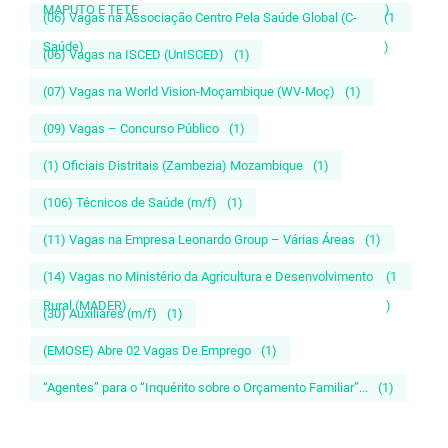
MAPUTO E TETE
)
(06) Vagas na Associação Centro Pela Saúde Global (C-
(1
Saúde)
)
(06) Vagas na ISCED (UnISCED)
(1)
(07) Vagas na World Vision-Moçambique (WV-Moç)
(1)
(09) Vagas – Concurso Público
(1)
(1) Oficiais Distritais (Zambezia) Mozambique
(1)
(106) Técnicos de Saúde (m/f)
(1)
(11) Vagas na Empresa Leonardo Group – Várias Áreas
(1)
(14) Vagas no Ministério da Agricultura e Desenvolvimento
(1
Rural (MADER)
)
(30) Auxiliares (m/f)
(1)
(EMOSE) Abre 02 Vagas De Emprego
(1)
“Agentes” para o “Inquérito sobre o Orçamento Familiar”...
(1)