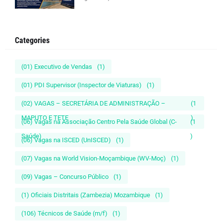
Categories
(01) Executivo de Vendas
(1)
(01) PDI Supervisor (Inspector de Viaturas)
(1)
(02) VAGAS – SECRETÁRIA DE ADMINISTRAÇÃO –
(1
MAPUTO E TETE
)
(06) Vagas na Associação Centro Pela Saúde Global (C-
(1
Saúde)
)
(06) Vagas na ISCED (UnISCED)
(1)
(07) Vagas na World Vision-Moçambique (WV-Moç)
(1)
(09) Vagas – Concurso Público
(1)
(1) Oficiais Distritais (Zambezia) Mozambique
(1)
(106) Técnicos de Saúde (m/f)
(1)