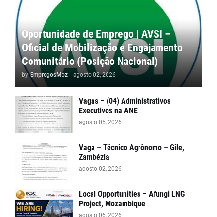
Oportunidade de Emprego | AVSI –
Oficial de Mobilização e Engajamento
Comunitário (Posição Nacional)
by
EmpregosMoz
-
agosto 02, 2026
Vagas – (04) Administrativos
Executivos na ANE
agosto 05, 2026
Vaga – Técnico Agrônomo – Gile,
Zambézia
agosto 02, 2026
Local Opportunities – Afungi LNG
Project, Mozambique
agosto 06, 2026