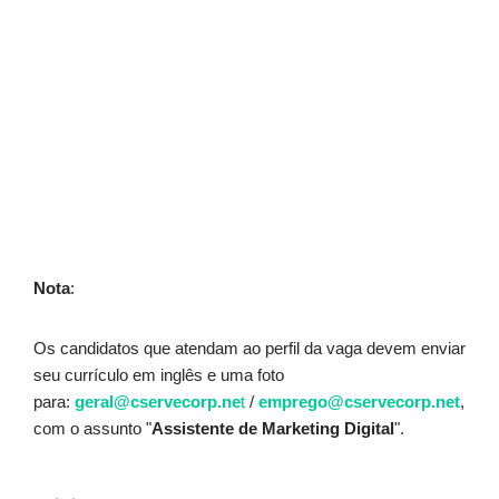
Nota
:
Os candidatos que atendam ao perfil da vaga devem enviar
seu currículo em inglês e uma foto
para:
geral@cservecorp.ne
t
/
emprego@cservecorp.net
,
com o assunto "
Assistente de Marketing Digital
".