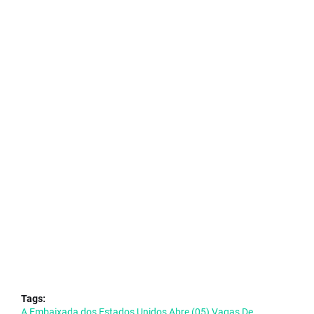
Tags:
A Embaixada dos Estados Unidos Abre (05) Vagas De