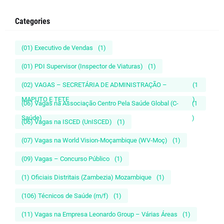
Categories
(01) Executivo de Vendas
(1)
(01) PDI Supervisor (Inspector de Viaturas)
(1)
(02) VAGAS – SECRETÁRIA DE ADMINISTRAÇÃO –
(1
MAPUTO E TETE
)
(06) Vagas na Associação Centro Pela Saúde Global (C-
(1
Saúde)
)
(06) Vagas na ISCED (UnISCED)
(1)
(07) Vagas na World Vision-Moçambique (WV-Moç)
(1)
(09) Vagas – Concurso Público
(1)
(1) Oficiais Distritais (Zambezia) Mozambique
(1)
(106) Técnicos de Saúde (m/f)
(1)
(11) Vagas na Empresa Leonardo Group – Várias Áreas
(1)