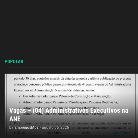
POPULAR
Vagas – (04) Administrativos Executivos na
ANE
by
EmpregosMoz
-
agosto 05, 2026