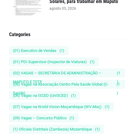
Solares, para trabalhar em Maputo
agosto 05, 2026
Categories
(01) Executivo de Vendas
(1)
(01) PDI Supervisor (Inspector de Viaturas)
(1)
(02) VAGAS – SECRETÁRIA DE ADMINISTRAÇÃO –
(1
MAPUTO E TETE
)
(06) Vagas na Associação Centro Pela Saúde Global (C-
(1
Saúde)
)
(06) Vagas na ISCED (UnISCED)
(1)
(07) Vagas na World Vision-Moçambique (WV-Moç)
(1)
(09) Vagas – Concurso Público
(1)
(1) Oficiais Distritais (Zambezia) Mozambique
(1)