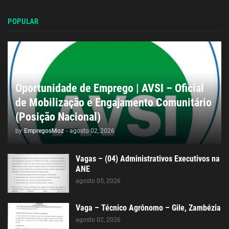
POPULAR
Oportunidade de Emprego | AVSI – Oficial
de Mobilização e Engajamento Comunitário
(Posição Nacional)
by
EmpregosMoz
-
agosto 02, 2026
Vagas – (04) Administrativos Executivos na
ANE
agosto 05, 2026
Vaga – Técnico Agrônomo – Gile, Zambézia
agosto 02, 2026