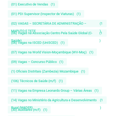
(01) Executivo de Vendas
(1)
(01) PDI Supervisor (Inspector de Viaturas)
(1)
(02) VAGAS – SECRETÁRIA DE ADMINISTRAÇÃO –
(1
MAPUTO E TETE
)
(06) Vagas na Associação Centro Pela Saúde Global (C-
(1
Saúde)
)
(06) Vagas na ISCED (UnISCED)
(1)
(07) Vagas na World Vision-Moçambique (WV-Moç)
(1)
(09) Vagas – Concurso Público
(1)
(1) Oficiais Distritais (Zambezia) Mozambique
(1)
(106) Técnicos de Saúde (m/f)
(1)
(11) Vagas na Empresa Leonardo Group – Várias Áreas
(1)
(14) Vagas no Ministério da Agricultura e Desenvolvimento
(1
Rural (MADER)
)
(30) Auxiliares (m/f)
(1)