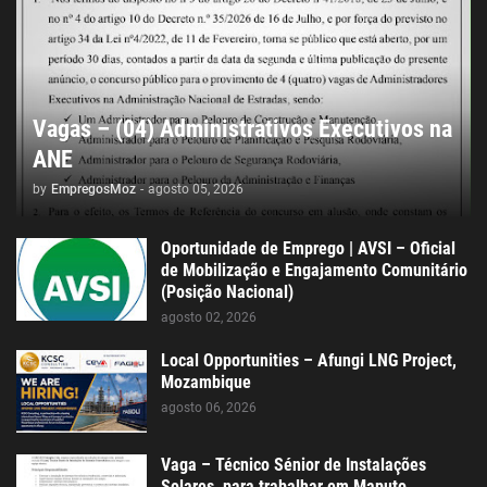
Vagas – (04) Administrativos Executivos na
ANE
by
EmpregosMoz
-
agosto 05, 2026
Oportunidade de Emprego | AVSI – Oficial
de Mobilização e Engajamento Comunitário
(Posição Nacional)
agosto 02, 2026
Local Opportunities – Afungi LNG Project,
Mozambique
agosto 06, 2026
Vaga – Técnico Sénior de Instalações
Solares, para trabalhar em Maputo