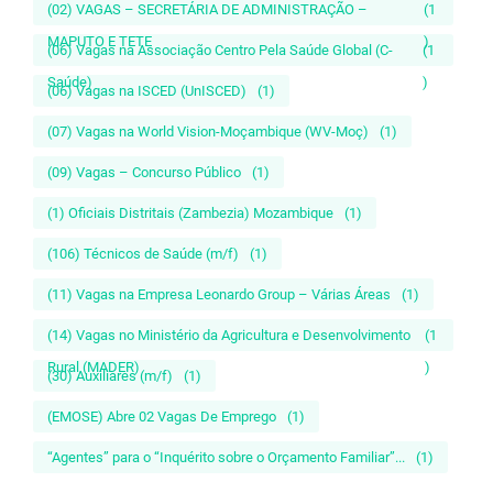
(02) VAGAS – SECRETÁRIA DE ADMINISTRAÇÃO –
(1
MAPUTO E TETE
)
(06) Vagas na Associação Centro Pela Saúde Global (C-
(1
Saúde)
)
(06) Vagas na ISCED (UnISCED)
(1)
(07) Vagas na World Vision-Moçambique (WV-Moç)
(1)
(09) Vagas – Concurso Público
(1)
(1) Oficiais Distritais (Zambezia) Mozambique
(1)
(106) Técnicos de Saúde (m/f)
(1)
(11) Vagas na Empresa Leonardo Group – Várias Áreas
(1)
(14) Vagas no Ministério da Agricultura e Desenvolvimento
(1
Rural (MADER)
)
(30) Auxiliares (m/f)
(1)
(EMOSE) Abre 02 Vagas De Emprego
(1)
“Agentes” para o “Inquérito sobre o Orçamento Familiar”...
(1)