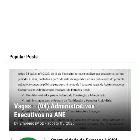
Popular Posts
Vagas – (04) Administrativos
Executivos na ANE
by
EmpregosMoz
-
agosto 05, 2026