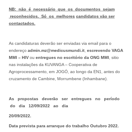
NB: não é necessário que os documentos sejam
reconhecidos. Só os melhores
candidatos vão ser
contactados.
As candidaturas deverão ser enviadas via email para o
endereço
admin
.
mz
@medicusmundi.it
,
escrevendo VAGA
MMI – HIV
ou
e
ntregues no escritório da ONG MMI
, sitio
nas instalações da KUVANGA – Cooperativa de
Agroprocessamento, em JOGÓ, ao longo da EN1, antes do
cruzamento de Cambine, Morrumbene (Inhambane).
A
s propostas deverão ser entregues no período
do dia 12/09/2022 ao dia
20
/
09
/
2
0
2
2
.
D
a
t
a prevista para arranque do trabalho Outubro 2022.