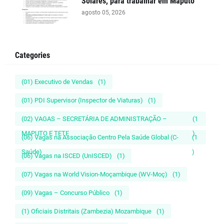
Solares, para trabalhar em Maputo
agosto 05, 2026
Categories
(01) Executivo de Vendas
(1)
(01) PDI Supervisor (Inspector de Viaturas)
(1)
(02) VAGAS – SECRETÁRIA DE ADMINISTRAÇÃO –
(1
MAPUTO E TETE
)
(06) Vagas na Associação Centro Pela Saúde Global (C-
(1
Saúde)
)
(06) Vagas na ISCED (UnISCED)
(1)
(07) Vagas na World Vision-Moçambique (WV-Moç)
(1)
(09) Vagas – Concurso Público
(1)
(1) Oficiais Distritais (Zambezia) Mozambique
(1)