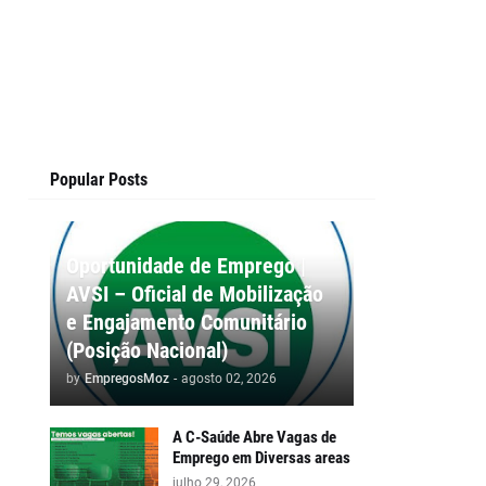
Popular Posts
Oportunidade de Emprego |
AVSI – Oficial de Mobilização
e Engajamento Comunitário
(Posição Nacional)
by
EmpregosMoz
-
agosto 02, 2026
A C-Saúde Abre Vagas de
Emprego em Diversas areas
julho 29, 2026