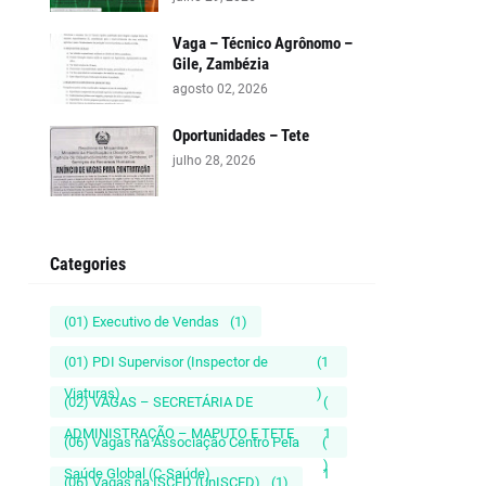
Vaga – Técnico Agrônomo –
Gile, Zambézia
agosto 02, 2026
Oportunidades – Tete
julho 28, 2026
Categories
(01) Executivo de Vendas
(1)
(01) PDI Supervisor (Inspector de
(1
Viaturas)
)
(02) VAGAS – SECRETÁRIA DE
(
ADMINISTRAÇÃO – MAPUTO E TETE
1
(06) Vagas na Associação Centro Pela
(
)
Saúde Global (C-Saúde)
1
(06) Vagas na ISCED (UnISCED)
(1)