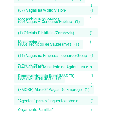
)
(07) Vagas na World Vision-
(1
Moçambique (WV-Moç)
)
(09) Vagas – Concurso Público
(1)
(1) Oficiais Distritais (Zambezia)
(1
Mozambique
)
(106) Técnicos de Saúde (m/f)
(1)
(11) Vagas na Empresa Leonardo Group
(1
– Várias Áreas
)
(14) Vagas no Ministério da Agricultura e
(
Desenvolvimento Rural (MADER)
1
(30) Auxiliares (m/f)
(1)
)
(EMOSE) Abre 02 Vagas De Emprego
(1)
“Agentes” para o “Inquérito sobre o
(1
Orçamento Familiar”...
)