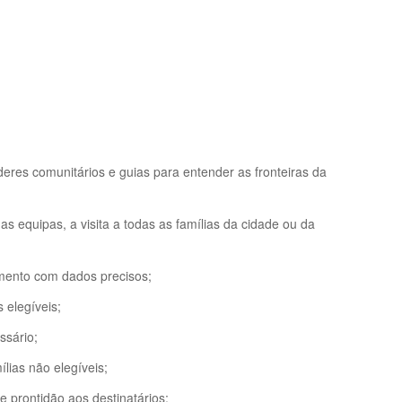
deres comunitários e guias para entender as fronteiras da
equipas, a visita a todas as famílias da cidade ou da
amento com dados precisos;
 elegíveis;
ssário;
ílias não elegíveis;
e prontidão aos destinatários;