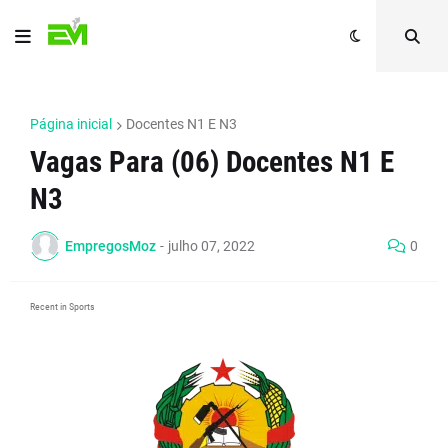
Página inicial
Docentes N1 E N3
Vagas Para (06) Docentes N1 E
N3
EmpregosMoz
-
julho 07, 2022
0
Recent in Sports