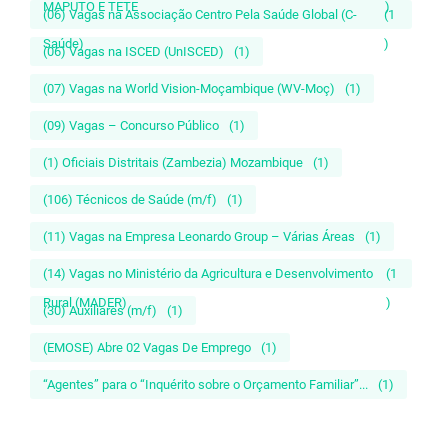
MAPUTO E TETE
)
(06) Vagas na Associação Centro Pela Saúde Global (C-
(1
Saúde)
)
(06) Vagas na ISCED (UnISCED)
(1)
(07) Vagas na World Vision-Moçambique (WV-Moç)
(1)
(09) Vagas – Concurso Público
(1)
(1) Oficiais Distritais (Zambezia) Mozambique
(1)
(106) Técnicos de Saúde (m/f)
(1)
(11) Vagas na Empresa Leonardo Group – Várias Áreas
(1)
(14) Vagas no Ministério da Agricultura e Desenvolvimento
(1
Rural (MADER)
)
(30) Auxiliares (m/f)
(1)
(EMOSE) Abre 02 Vagas De Emprego
(1)
“Agentes” para o “Inquérito sobre o Orçamento Familiar”...
(1)