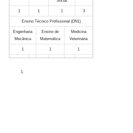
Social
1
1
1
3
Ensino Técnico Profissional (DN1)
Engenharia
Ensino de
Medicina
Mecânica
Matemática
Veterinária
1
1
1