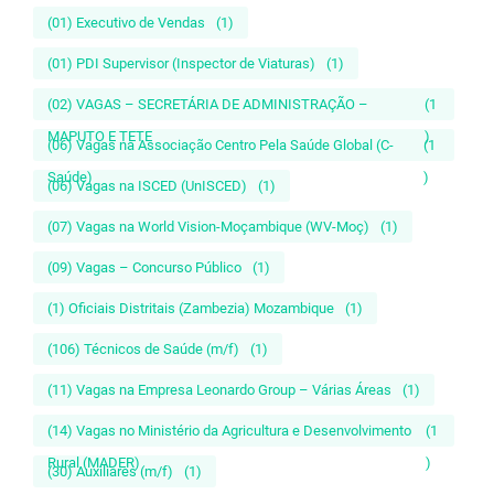
(01) Executivo de Vendas
(1)
(01) PDI Supervisor (Inspector de Viaturas)
(1)
(02) VAGAS – SECRETÁRIA DE ADMINISTRAÇÃO –
(1
MAPUTO E TETE
)
(06) Vagas na Associação Centro Pela Saúde Global (C-
(1
Saúde)
)
(06) Vagas na ISCED (UnISCED)
(1)
(07) Vagas na World Vision-Moçambique (WV-Moç)
(1)
(09) Vagas – Concurso Público
(1)
(1) Oficiais Distritais (Zambezia) Mozambique
(1)
(106) Técnicos de Saúde (m/f)
(1)
(11) Vagas na Empresa Leonardo Group – Várias Áreas
(1)
(14) Vagas no Ministério da Agricultura e Desenvolvimento
(1
Rural (MADER)
)
(30) Auxiliares (m/f)
(1)