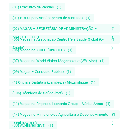
(01) Executivo de Vendas
(1)
(01) PDI Supervisor (Inspector de Viaturas)
(1)
(02) VAGAS – SECRETÁRIA DE ADMINISTRAÇÃO –
(1
MAPUTO E TETE
)
(06) Vagas na Associação Centro Pela Saúde Global (C-
(1
Saúde)
)
(06) Vagas na ISCED (UnISCED)
(1)
(07) Vagas na World Vision-Moçambique (WV-Moç)
(1)
(09) Vagas – Concurso Público
(1)
(1) Oficiais Distritais (Zambezia) Mozambique
(1)
(106) Técnicos de Saúde (m/f)
(1)
(11) Vagas na Empresa Leonardo Group – Várias Áreas
(1)
(14) Vagas no Ministério da Agricultura e Desenvolvimento
(1
Rural (MADER)
)
(30) Auxiliares (m/f)
(1)