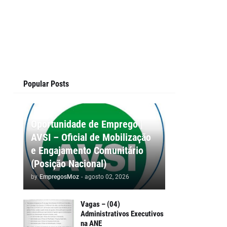
Popular Posts
Oportunidade de Emprego |
AVSI – Oficial de Mobilização
e Engajamento Comunitário
(Posição Nacional)
by
EmpregosMoz
-
agosto 02, 2026
Vagas – (04)
Administrativos Executivos
na ANE