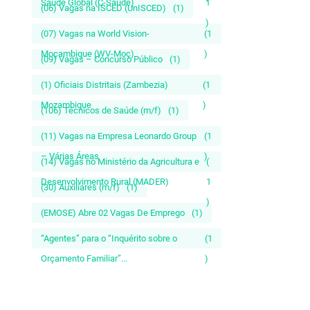
Saúde Global (C-Saúde)
1
(06) Vagas na ISCED (UnISCED)
(1)
)
(07) Vagas na World Vision-
(1
Moçambique (WV-Moç)
)
(09) Vagas – Concurso Público
(1)
(1) Oficiais Distritais (Zambezia)
(1
Mozambique
)
(106) Técnicos de Saúde (m/f)
(1)
(11) Vagas na Empresa Leonardo Group
(1
– Várias Áreas
)
(14) Vagas no Ministério da Agricultura e
(
Desenvolvimento Rural (MADER)
1
(30) Auxiliares (m/f)
(1)
)
(EMOSE) Abre 02 Vagas De Emprego
(1)
“Agentes” para o “Inquérito sobre o
(1
Orçamento Familiar”...
)