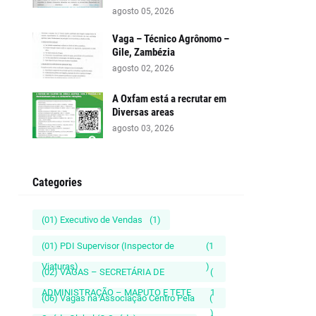
agosto 05, 2026
Vaga – Técnico Agrônomo –
Gile, Zambézia
agosto 02, 2026
A Oxfam está a recrutar em
Diversas areas
agosto 03, 2026
Categories
(01) Executivo de Vendas
(1)
(01) PDI Supervisor (Inspector de
(1
Viaturas)
)
(02) VAGAS – SECRETÁRIA DE
(
ADMINISTRAÇÃO – MAPUTO E TETE
1
(06) Vagas na Associação Centro Pela
(
)