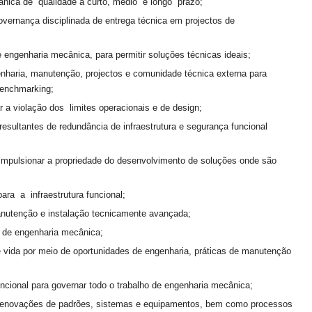
ânica de qualidade a curto, médio e longo prazo;
overnança disciplinada de entrega técnica em projectos de
 engenharia mecânica, para permitir soluções técnicas ideais;
ngenharia, manutenção, projectos e comunidade técnica externa para
benchmarking;
r a violação dos limites operacionais e de design;
resultantes de redundância de infraestrutura e segurança funcional
impulsionar a propriedade do desenvolvimento de soluções onde são
ara a infraestrutura funcional;
nutenção e instalação tecnicamente avançada;
as de engenharia mecânica;
e vida por meio de oportunidades de engenharia, práticas de manutenção
ncional para governar todo o trabalho de engenharia mecânica;
m renovações de padrões, sistemas e equipamentos, bem como processos