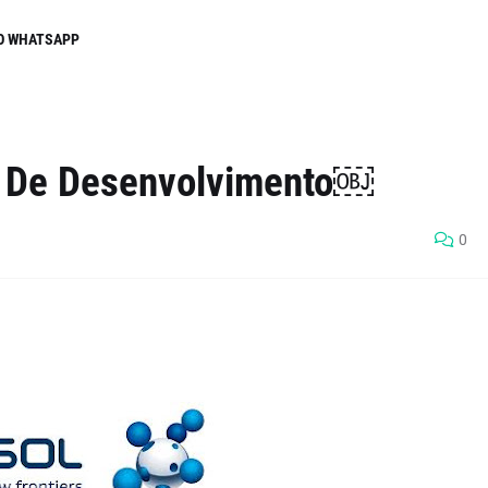
O WHATSAPP
o De Desenvolvimento￼
0