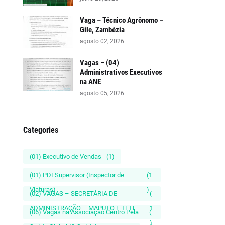
Vaga – Técnico Agrônomo –
Gile, Zambézia
agosto 02, 2026
Vagas – (04)
Administrativos Executivos
na ANE
agosto 05, 2026
Categories
(01) Executivo de Vendas
(1)
(01) PDI Supervisor (Inspector de
(1
Viaturas)
)
(02) VAGAS – SECRETÁRIA DE
(
ADMINISTRAÇÃO – MAPUTO E TETE
1
(06) Vagas na Associação Centro Pela
(
)