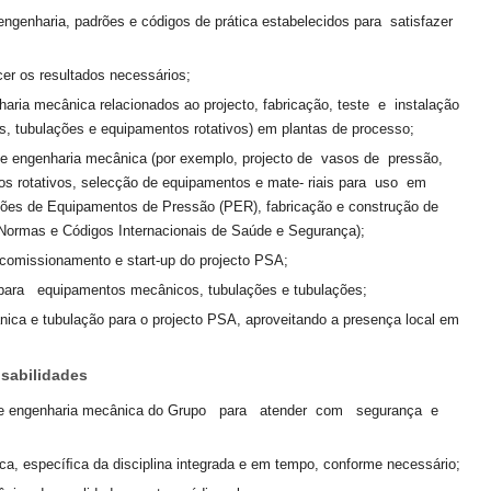
ngenharia, padrões e códigos de prática estabelecidos para satisfazer
cer os resultados necessários;
ria mecânica relacionados ao projecto, fabricação, teste e instalação
 tubulações e equipamentos rotativos) em plantas de processo;
e engenharia mecânica (por exemplo, projecto de vasos de pressão,
s rotativos, selecção de equipamentos e mate- riais para uso em
ções de Equipamentos de Pressão (PER), fabricação e construção de
 Normas e Códigos Internacionais de Saúde e Segurança);
comissionamento e start-up do projecto PSA;
a para equipamentos mecânicos, tubulações e tubulações;
nica e tubulação para o projecto PSA, aproveitando a presença local em
nsabilidades
gia de engenharia mecânica do Grupo para atender com segurança e
ca, especíﬁca da disciplina integrada e em tempo, conforme necessário;