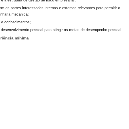
e a estrutura de gestão de risco empresarial;
om as partes interessadas internas e externas relevantes para permitir o
enharia mecânica;
s e conhecimentos;
e desenvolvimento pessoal para atingir as metas de desempenho pessoal.
riência
mínima