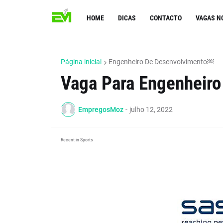
HOME
DICAS
CONTACTO
VAGAS N
Página inicial
Engenheiro De Desenvolvimento￼
Vaga Para Engenheir
EmpregosMoz
-
julho 12, 2022
Recent in Sports