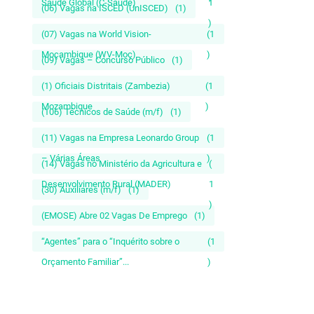
Saúde Global (C-Saúde)
1
(06) Vagas na ISCED (UnISCED)
(1)
)
(07) Vagas na World Vision-
(1
Moçambique (WV-Moç)
)
(09) Vagas – Concurso Público
(1)
(1) Oficiais Distritais (Zambezia)
(1
Mozambique
)
(106) Técnicos de Saúde (m/f)
(1)
(11) Vagas na Empresa Leonardo Group
(1
– Várias Áreas
)
(14) Vagas no Ministério da Agricultura e
(
Desenvolvimento Rural (MADER)
1
(30) Auxiliares (m/f)
(1)
)
(EMOSE) Abre 02 Vagas De Emprego
(1)
“Agentes” para o “Inquérito sobre o
(1
Orçamento Familiar”...
)