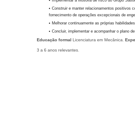
Implementar a ﬁlosoﬁa de risco do Grupo Sasol 
Construir e manter relacionamentos positivos c
fornecimento de operações excepcionais de eng
Melhorar continuamente as próprias habilidade
Concluir, implementar e acompanhar o plano d
Educação formal
Licenciatura em Mecânica.
Expe
3 a 6 anos relevantes.