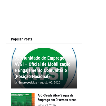
Popular Posts
Oportunidade de Emprego |
AVSI – Oficial de Mobilização
e Engajamento Comunitário
(Posição Nacional)
by
EmpregosMoz
-
agosto 02, 2026
A C-Saúde Abre Vagas de
Emprego em Diversas areas
julho 29, 2026