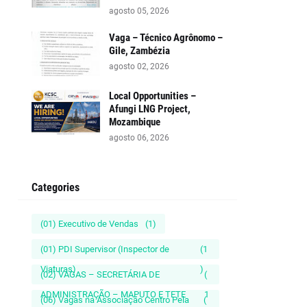
agosto 05, 2026
Vaga – Técnico Agrônomo –
Gile, Zambézia
agosto 02, 2026
Local Opportunities –
Afungi LNG Project,
Mozambique
agosto 06, 2026
Categories
(01) Executivo de Vendas
(1)
(01) PDI Supervisor (Inspector de
(1
Viaturas)
)
(02) VAGAS – SECRETÁRIA DE
(
ADMINISTRAÇÃO – MAPUTO E TETE
1
(06) Vagas na Associação Centro Pela
(