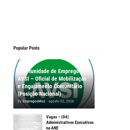
Popular Posts
Oportunidade de Emprego |
AVSI – Oficial de Mobilização
e Engajamento Comunitário
(Posição Nacional)
by
EmpregosMoz
-
agosto 02, 2026
Vagas – (04)
Administrativos Executivos
na ANE