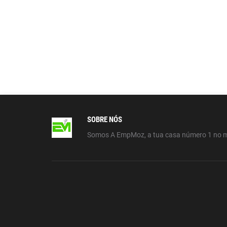
SOBRE NÓS
Somos A EmpMoz, a tua casa número 1 no 