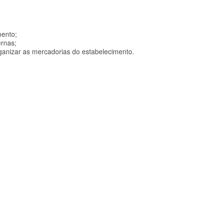
mento;
ernas;
rganizar as mercadorias do estabelecimento.