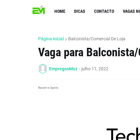
HOME
DICAS
CONTACTO
VAGAS N
Página inicial
Balconista/Comercial De Loja
Vaga para Balconista/
EmpregosMoz
-
julho 11, 2022
Recent in Sports