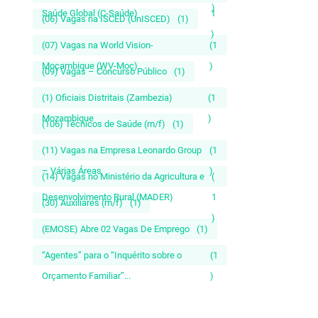
)
Saúde Global (C-Saúde)
1
(06) Vagas na ISCED (UnISCED)
(1)
)
(07) Vagas na World Vision-
(1
Moçambique (WV-Moç)
)
(09) Vagas – Concurso Público
(1)
(1) Oficiais Distritais (Zambezia)
(1
Mozambique
)
(106) Técnicos de Saúde (m/f)
(1)
(11) Vagas na Empresa Leonardo Group
(1
– Várias Áreas
)
(14) Vagas no Ministério da Agricultura e
(
Desenvolvimento Rural (MADER)
1
(30) Auxiliares (m/f)
(1)
)
(EMOSE) Abre 02 Vagas De Emprego
(1)
“Agentes” para o “Inquérito sobre o
(1
Orçamento Familiar”...
)