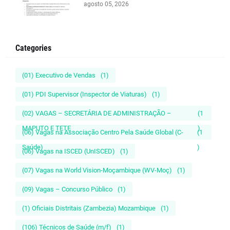
agosto 05, 2026
Categories
(01) Executivo de Vendas
(1)
(01) PDI Supervisor (Inspector de Viaturas)
(1)
(02) VAGAS – SECRETÁRIA DE ADMINISTRAÇÃO –
(1
MAPUTO E TETE
)
(06) Vagas na Associação Centro Pela Saúde Global (C-
(1
Saúde)
)
(06) Vagas na ISCED (UnISCED)
(1)
(07) Vagas na World Vision-Moçambique (WV-Moç)
(1)
(09) Vagas – Concurso Público
(1)
(1) Oficiais Distritais (Zambezia) Mozambique
(1)
(106) Técnicos de Saúde (m/f)
(1)