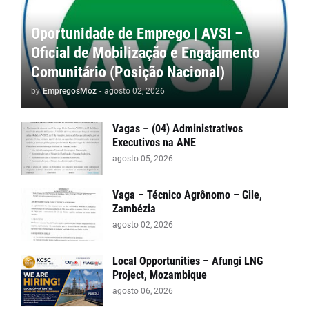
Oportunidade de Emprego | AVSI –
Oficial de Mobilização e Engajamento
Comunitário (Posição Nacional)
by
EmpregosMoz
-
agosto 02, 2026
Vagas – (04) Administrativos
Executivos na ANE
agosto 05, 2026
Vaga – Técnico Agrônomo – Gile,
Zambézia
agosto 02, 2026
Local Opportunities – Afungi LNG
Project, Mozambique
agosto 06, 2026