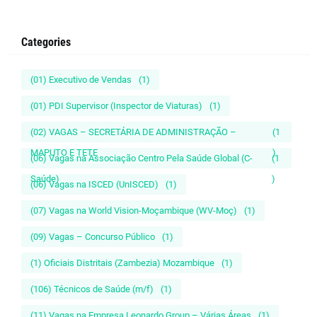
Categories
(01) Executivo de Vendas
(1)
(01) PDI Supervisor (Inspector de Viaturas)
(1)
(02) VAGAS – SECRETÁRIA DE ADMINISTRAÇÃO –
(1
MAPUTO E TETE
)
(06) Vagas na Associação Centro Pela Saúde Global (C-
(1
Saúde)
)
(06) Vagas na ISCED (UnISCED)
(1)
(07) Vagas na World Vision-Moçambique (WV-Moç)
(1)
(09) Vagas – Concurso Público
(1)
(1) Oficiais Distritais (Zambezia) Mozambique
(1)
(106) Técnicos de Saúde (m/f)
(1)
(11) Vagas na Empresa Leonardo Group – Várias Áreas
(1)