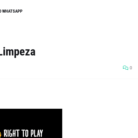
O WHATSAPP
 Limpeza
0