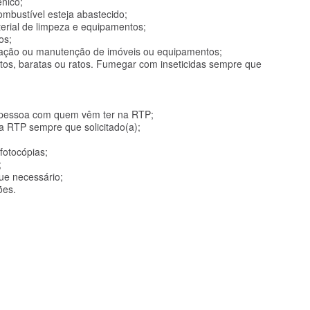
énico;
mbustível esteja abastecido;
erial de limpeza e equipamentos;
os;
ração ou manutenção de imóveis ou equipamentos;
ectos, baratas ou ratos. Fumegar com inseticidas sempre que
à pessoa com quem vêm ter na RTP;
da RTP sempre que solicitado(a);
 fotocópias;
;
e necessário;
ões.