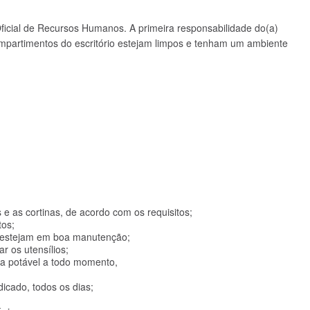
ficial de Recursos Humanos. A primeira responsabilidade do(a)
mpartimentos do escritório estejam limpos e tenham um ambiente
s e as cortinas, de acordo com os requisitos;
tos;
m estejam em boa manutenção;
r os utensílios;
ua potável a todo momento,
ndicado, todos os dias;