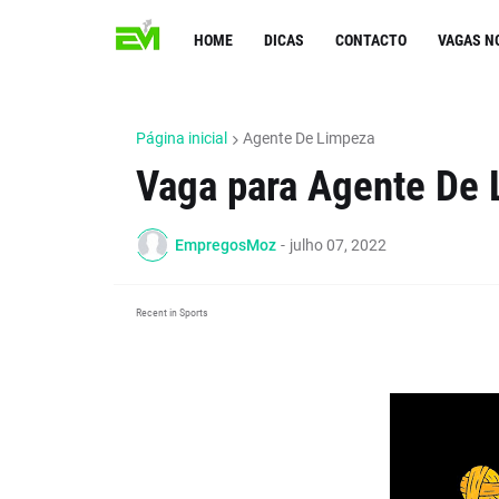
HOME
DICAS
CONTACTO
VAGAS N
Página inicial
Agente De Limpeza
Vaga para Agente De
EmpregosMoz
-
julho 07, 2022
Recent in Sports