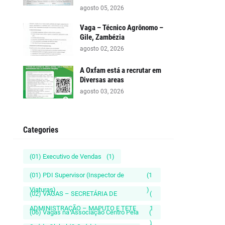
agosto 05, 2026
Vaga – Técnico Agrônomo –
Gile, Zambézia
agosto 02, 2026
A Oxfam está a recrutar em
Diversas areas
agosto 03, 2026
Categories
(01) Executivo de Vendas
(1)
(01) PDI Supervisor (Inspector de
(1
Viaturas)
)
(02) VAGAS – SECRETÁRIA DE
(
ADMINISTRAÇÃO – MAPUTO E TETE
1
(06) Vagas na Associação Centro Pela
(
)