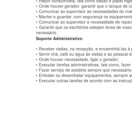
Repor consumíveis, tais como sabão e papel higi
Onde houver gerador, garantir que o tanque de co
Comunicar ao supervisor as necessidades do mat
Manter e guardar, com segurança os equipament
Comunicar ao supervisor a necessidade de repa
Garantir que os escritórios estejam livres de ins
necessário.
Suporte Administrativo
Receber visitas, na recepção, e encaminhá-las 
Servir chá, café ou água às visitas e ao pessoal 
Onde houver necessidade, ligar o gerador;
Executar tarefas administrativas, tais como, fazer
Fazer serviço de estafeta sempre que necessário
Embalar ou desembalar equipamentos, sempre qu
Executar outras tarefas de acordo com as instruç