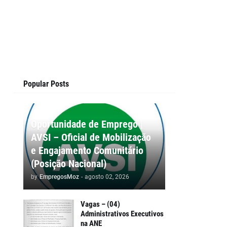
Popular Posts
Oportunidade de Emprego |
AVSI – Oficial de Mobilização
e Engajamento Comunitário
(Posição Nacional)
by
EmpregosMoz
-
agosto 02, 2026
Vagas – (04)
Administrativos Executivos
na ANE