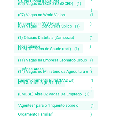
Saúde Global (C-Saúde)
1
(06) Vagas na ISCED (UnISCED)
(1)
)
(07) Vagas na World Vision-
(1
Moçambique (WV-Moç)
)
(09) Vagas – Concurso Público
(1)
(1) Oficiais Distritais (Zambezia)
(1
Mozambique
)
(106) Técnicos de Saúde (m/f)
(1)
(11) Vagas na Empresa Leonardo Group
(1
– Várias Áreas
)
(14) Vagas no Ministério da Agricultura e
(
Desenvolvimento Rural (MADER)
1
(30) Auxiliares (m/f)
(1)
)
(EMOSE) Abre 02 Vagas De Emprego
(1)
“Agentes” para o “Inquérito sobre o
(1
Orçamento Familiar”...
)