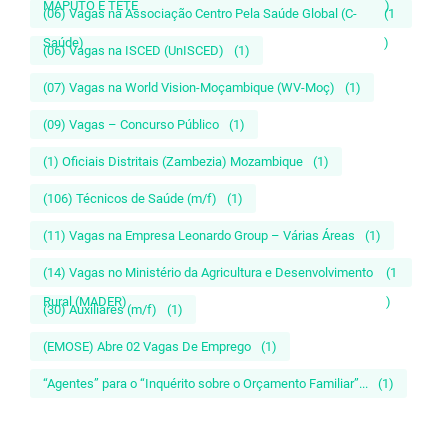
MAPUTO E TETE
)
(06) Vagas na Associação Centro Pela Saúde Global (C-
(1
Saúde)
)
(06) Vagas na ISCED (UnISCED)
(1)
(07) Vagas na World Vision-Moçambique (WV-Moç)
(1)
(09) Vagas – Concurso Público
(1)
(1) Oficiais Distritais (Zambezia) Mozambique
(1)
(106) Técnicos de Saúde (m/f)
(1)
(11) Vagas na Empresa Leonardo Group – Várias Áreas
(1)
(14) Vagas no Ministério da Agricultura e Desenvolvimento
(1
Rural (MADER)
)
(30) Auxiliares (m/f)
(1)
(EMOSE) Abre 02 Vagas De Emprego
(1)
“Agentes” para o “Inquérito sobre o Orçamento Familiar”...
(1)